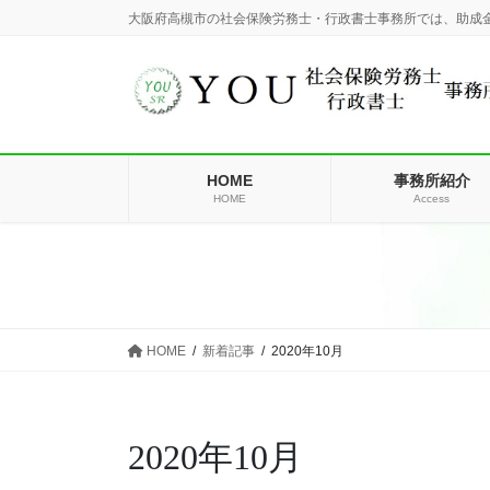
コ
ナ
大阪府高槻市の社会保険労務士・行政書士事務所では、助成
ン
ビ
テ
ゲ
ン
ー
ツ
シ
に
ョ
移
ン
HOME
事務所紹介
動
に
HOME
Access
移
動
HOME
新着記事
2020年10月
2020年10月