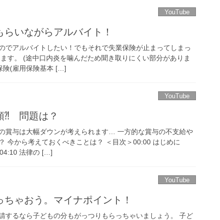
YouTube
もらいながらアルバイト！
のでアルバイトしたい！でもそれで失業保険が止まってしまっ
します。 (途中口内炎を噛んだため聞き取りにくい部分がありま
険(雇用保険基本 […]
YouTube
額⁈ 問題は？
の賞与は大幅ダウンが考えられます… 一方的な賞与の不支給や
 今から考えておくべきことは？ ＜目次＞00:00 はじめに
4:10 法律の […]
YouTube
っちゃおう。マイナポイント！
請するなら子どもの分もがっつりもらっちゃいましょう。 子ど