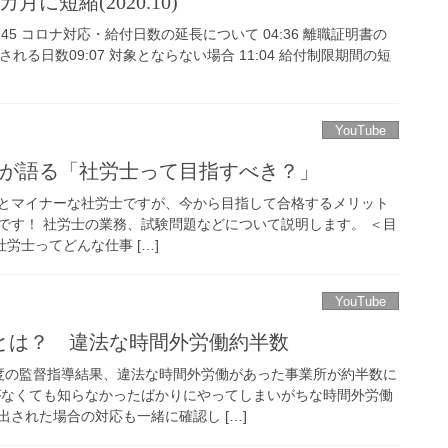
に短縮(2020.10)
1:45 コロナ対応・給付日数の延長について 04:36 離職証明書の
長される日数09:07 対象とならない場合 11:04 給付制限期間の短
YouTube
士が語る「社労士って目指すべき？」
とマイナーな社労士ですが、今から目指して合格するメリット
です！ 社労士の業務、試験問題などについて説明します。 ＜目
8 社労士ってどんな仕事 […]
YouTube
とは？ 違法な時間外労働約半数
度の監督指導結果、違法な時間外労働があった事業所が約半数に
がなくても知らなかったばかりにやってしまいがちな時間外労働
された場合の対応も一緒に確認し […]