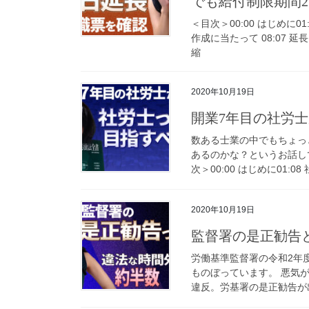
でも給付制限期間2カ月
＜目次＞00:00 はじめに0
作成に当たって 08:07 延
縮
2020年10月19日
開業7年目の社労
数ある士業の中でもちょっ
あるのかな？というお話し
次＞00:00 はじめに01:0
2020年10月19日
監督署の是正勧告
労働基準監督署の令和2年
ものぼっています。 悪気
違反。労基署の是正勧告が出