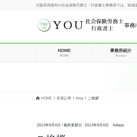
コ
ナ
大阪府高槻市の社会保険労務士・行政書士事務所では、助成
ン
ビ
テ
ゲ
ン
ー
ツ
シ
に
ョ
移
ン
HOME
事務所紹介
動
に
HOME
Access
移
動
HOME
新着記事
blog
ご挨拶
2013年9月4日
/ 最終更新日 :
2013年9月4日
hatayu